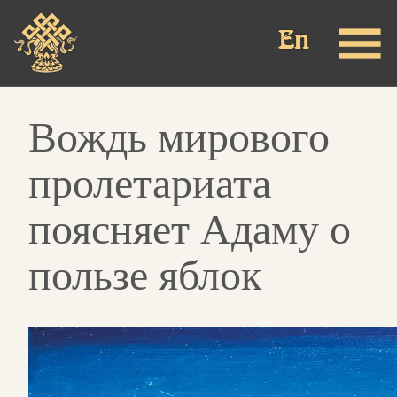
Перейти
к
основному
содержанию
Вождь мирового
пролетариата
поясняет Адаму о
пользе яблок