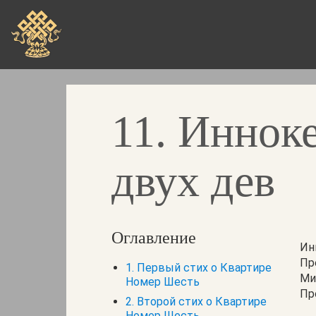
Skip
to
main
content
11. Иннок
двух дев
Оглавление
Ин
Пр
1. Первый стих о Квартире
Ми
Номер Шесть
Пр
2. Второй стих о Квартире
Номер Шесть