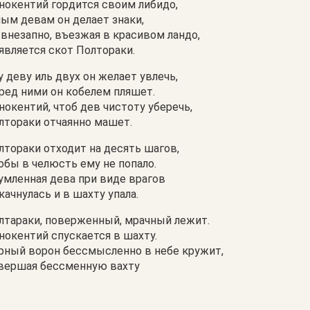
нокентий гордится своим либидо,
ым девам он делает знаки,
 внезапно, въезжая в красивом ландо,
является скот Полтораки.
у деву иль двух он желает увлечь,
ред ними он кобелем пляшет.
нокентий, чтоб дев чистоту уберечь,
лтораки отчаянно машет.
лтораки отходит на десять шагов,
обы в челюсть ему не попало.
умленная дева при виде врагов
качнулась и в шахту упала.
лтараки, поверженный, мрачный лежит.
нокентий спускается в шахту.
рный ворон бессмысленно в небе кружит,
вершая бессменную вахту