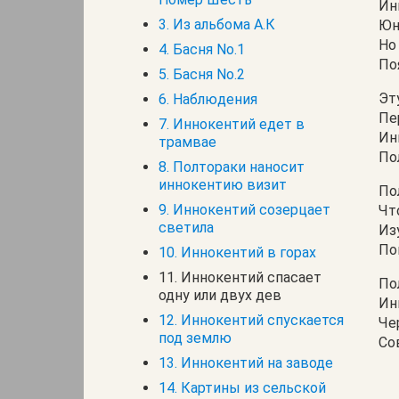
Ин
3. Из альбома А.К
Юн
Но
4. Басня No.1
По
5. Басня No.2
Эт
6. Наблюдения
Пе
7. Иннокентий едет в
Ин
трамвае
По
8. Полтораки наносит
иннокентию визит
По
9. Иннокентий созерцает
Чт
светила
Из
По
10. Иннокентий в горах
11. Иннокентий спасает
По
одну или двух дев
Ин
12. Иннокентий спускается
Че
под землю
Со
13. Иннокентий на заводе
14. Картины из сельской