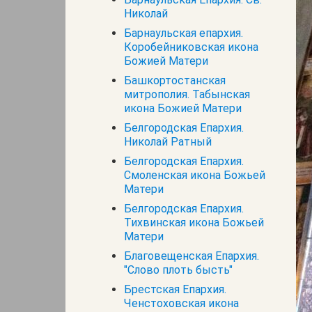
Николай
Барнаульская епархия.
Коробейниковская икона
Божией Матери
Башкортостанская
митрополия. Табынская
икона Божией Матери
Белгородская Епархия.
Николай Ратный
Белгородская Епархия.
Смоленская икона Божьей
Матери
Белгородская Епархия.
Тихвинская икона Божьей
Матери
Благовещенская Епархия.
"Слово плоть бысть"
Брестская Епархия.
Ченстоховская икона