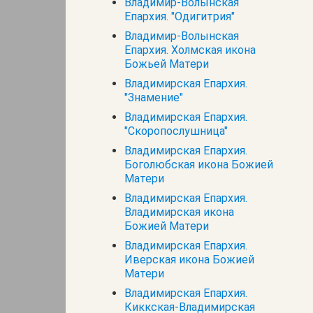
Владимир-Волынская
Епархия. "Одигитрия"
Владимир-Волынская
Епархия. Холмская икона
Божьей Матери
Владимирская Епархия.
"Знамение"
Владимирская Епархия.
"Скоропослушница"
Владимирская Епархия.
Боголюбская икона Божией
Матери
Владимирская Епархия.
Владимирская икона
Божией Матери
Владимирская Епархия.
Иверская икона Божией
Матери
Владимирская Епархия.
Киккская-Владимирская