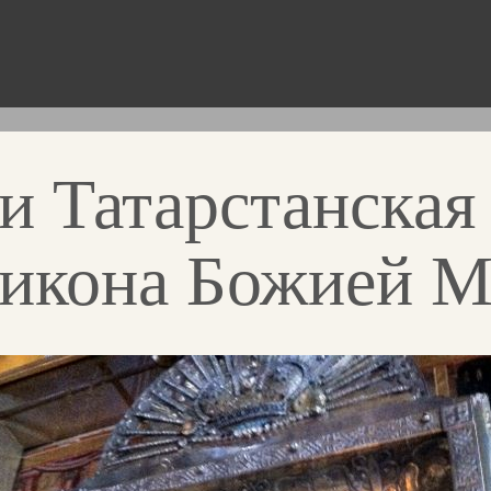
и Татарстанская
 икона Божией М