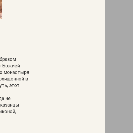
образом
ны Божией
го монастыря
похищенной в
уть, этот
да не
 казанцы
иконой,