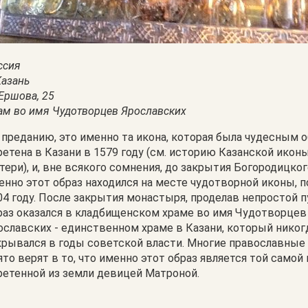
ссия
Казань
.Ершова, 25
ам во имя Чудотворцев Ярославских
 преданию, это именно та икона, которая была чудесным 
ретена в Казани в 1579 году (см. историю Казанской ико
тери), и, вне всякого сомнения, до закрытия Богородицко
енно этот образ находился на месте чудотворной иконы, 
04 году. После закрытия монастыря, проделав непростой п
раз оказался в кладбищенском храме во имя Чудотворцев
ославских - единственном храме в Казани, который никог
крывался в годы советской власти. Многие православные
ято верят в то, что именно этот образ является той самой 
ретенной из земли девицей Матроной.