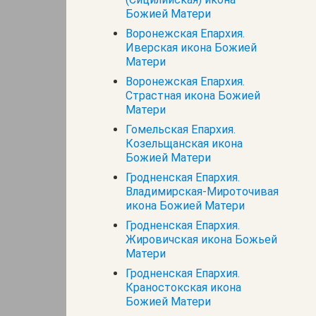
Божией Матери
Воронежская Епархия.
Иверская икона Божией
Матери
Воронежская Епархия.
Страстная икона Божией
Матери
Гомельская Епархия.
Козельщанская икона
Божией Матери
Гродненская Епархия.
Владимирская-Мироточивая
икона Божией Матери
Гродненская Епархия.
Жировичская икона Божьей
Матери
Гродненская Епархия.
Краностокская икона
Божией Матери