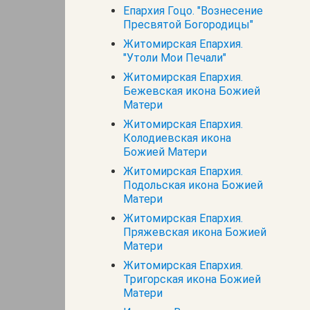
Епархия Гоцо. "Вознесение
Пресвятой Богородицы"
Житомирская Епархия.
"Утоли Мои Печали"
Житомирская Епархия.
Бежевская икона Божией
Матери
Житомирская Епархия.
Колодиевская икона
Божией Матери
Житомирская Епархия.
Подольская икона Божией
Матери
Житомирская Епархия.
Пряжевская икона Божией
Матери
Житомирская Епархия.
Тригорская икона Божией
Матери