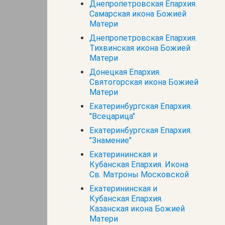
Днепропетровская Епархия.
Самарская икона Божией
Матери
Днепропетровская Епархия.
Тихвинская икона Божией
Матери
Донецкая Епархия.
Святогорская икона Божией
Матери
Екатеринбургская Епархия.
"Всецарица"
Екатеринбургская Епархия.
"Знамение"
Екатерининская и
Кубанская Епархия. Икона
Св. Матроны Московской
Екатерининская и
Кубанская Епархия.
Казанская икона Божией
Матери