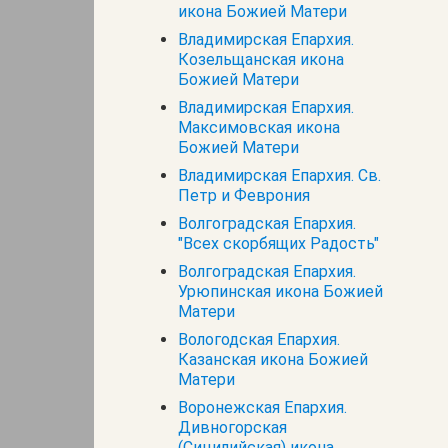
икона Божией Матери
Владимирская Епархия.
Козельщанская икона
Божией Матери
Владимирская Епархия.
Максимовская икона
Божией Матери
Владимирская Епархия. Св.
Петр и Феврония
Волгоградская Епархия.
"Всех скорбящих Радость"
Волгоградская Епархия.
Урюпинская икона Божией
Матери
Вологодская Епархия.
Казанская икона Божией
Матери
Воронежская Епархия.
Дивногорская
(Сицилийская) икона