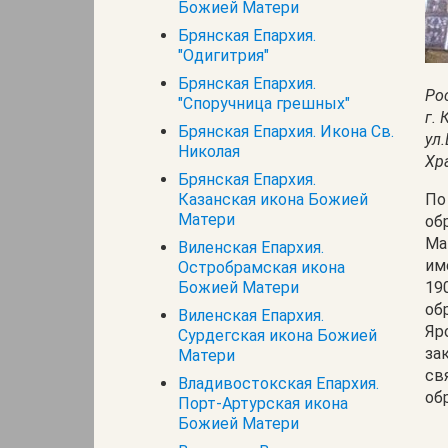
Божией Матери
Брянская Епархия.
"Одигитрия"
Брянская Епархия.
Ро
"Споручница грешных"
г. 
Брянская Епархия. Икона Св.
ул
Николая
Хр
Брянская Епархия.
Казанская икона Божией
По
Матери
об
Ма
Виленская Епархия.
им
Остробрамская икона
Божией Матери
19
об
Виленская Епархия.
Яр
Сурдегская икона Божией
за
Матери
св
Владивостокская Епархия.
об
Порт-Артурская икона
Божией Матери