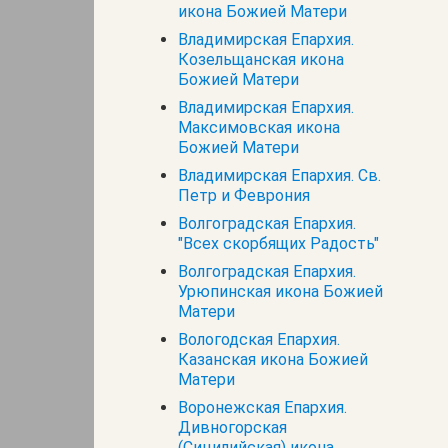
икона Божией Матери
Владимирская Епархия.
Козельщанская икона
Божией Матери
Владимирская Епархия.
Максимовская икона
Божией Матери
Владимирская Епархия. Св.
Петр и Феврония
Волгоградская Епархия.
"Всех скорбящих Радость"
Волгоградская Епархия.
Урюпинская икона Божией
Матери
Вологодская Епархия.
Казанская икона Божией
Матери
Воронежская Епархия.
Дивногорская
(Сицилийская) икона