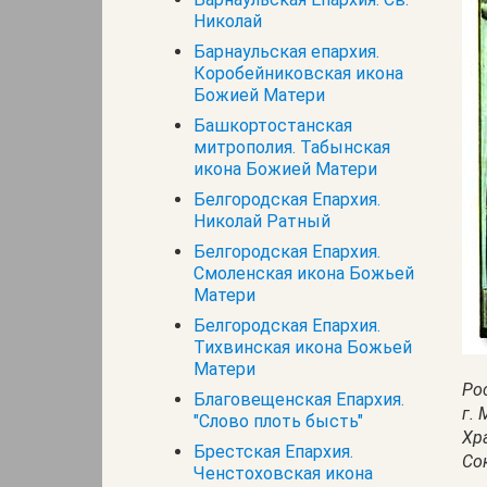
Николай
Барнаульская епархия.
Коробейниковская икона
Божией Матери
Башкортостанская
митрополия. Табынская
икона Божией Матери
Белгородская Епархия.
Николай Ратный
Белгородская Епархия.
Смоленская икона Божьей
Матери
Белгородская Епархия.
Тихвинская икона Божьей
Матери
Ро
Благовещенская Епархия.
г.
"Слово плоть бысть"
Хр
Брестская Епархия.
Сок
Ченстоховская икона