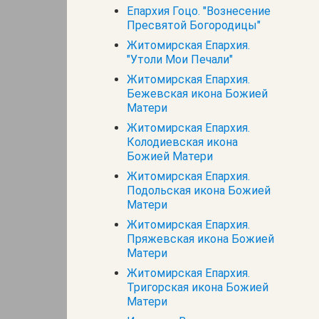
Епархия Гоцо. "Вознесение
Пресвятой Богородицы"
Житомирская Епархия.
"Утоли Мои Печали"
Житомирская Епархия.
Бежевская икона Божией
Матери
Житомирская Епархия.
Колодиевская икона
Божией Матери
Житомирская Епархия.
Подольская икона Божией
Матери
Житомирская Епархия.
Пряжевская икона Божией
Матери
Житомирская Епархия.
Тригорская икона Божией
Матери