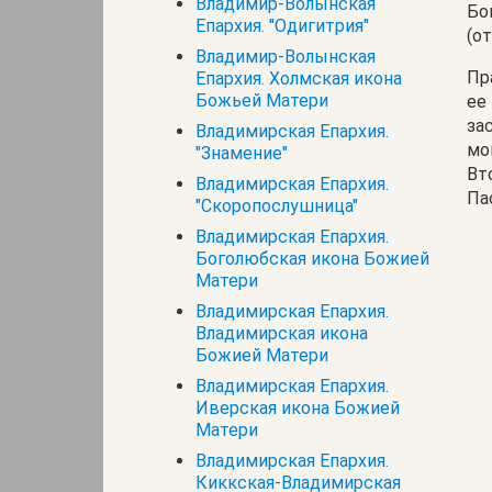
Владимир-Волынская
Бо
Епархия. "Одигитрия"
(о
Владимир-Волынская
Пр
Епархия. Холмская икона
Божьей Матери
ее
за
Владимирская Епархия.
мо
"Знамение"
Вт
Владимирская Епархия.
Па
"Скоропослушница"
Владимирская Епархия.
Боголюбская икона Божией
Матери
Владимирская Епархия.
Владимирская икона
Божией Матери
Владимирская Епархия.
Иверская икона Божией
Матери
Владимирская Епархия.
Киккская-Владимирская