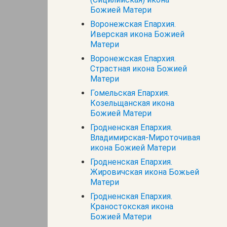
Божией Матери
Воронежская Епархия.
Иверская икона Божией
Матери
Воронежская Епархия.
Страстная икона Божией
Матери
Гомельская Епархия.
Козельщанская икона
Божией Матери
Гродненская Епархия.
Владимирская-Мироточивая
икона Божией Матери
Гродненская Епархия.
Жировичская икона Божьей
Матери
Гродненская Епархия.
Краностокская икона
Божией Матери