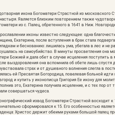
дотворная икона Богоматери Страстной из московского С
настыря. Является близким повторением также чудотворн
гоматери из с. Палец, обретенного в 1641 в Ниж. Новгород
прославлении иконы известно следующее: одна благочест
нщина, Екатерина, после вступления в брак стала подверг
ипадкам и беснованию: лишилась ума, убегала в лес и не р
кушалась на самоубийство. В минуты просветления она м
тери Божией и дала обет в случае исцеления поступить в
сле выздоровления она вспомнила об обете лишь спустя д
чувствовала страх и от душевного волнения слегла в пос
лялась ей Пресвятая Богородица, повелевая больной идти
вгород и купить у иконописца Григория Ее икону для моли
полнив это, Екатерина получила исцеление, и с тех пор от 
чали совершаться чудеса.
онографический извод Богоматери Страстной восходит к 1
ончательно сформировался к 15. Его особенностью являет
аденца: Христос держит обеими руками большой палец пр