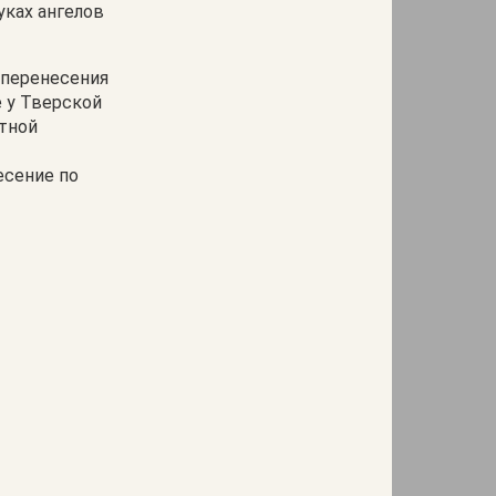
уках ангелов
 перенесения
е у Тверской
стной
есение по