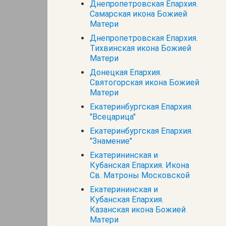
Днепропетровская Епархия.
Самарская икона Божией
Матери
Днепропетровская Епархия.
Тихвинская икона Божией
Матери
Донецкая Епархия.
Святогорская икона Божией
Матери
Екатеринбургская Епархия.
"Всецарица"
Екатеринбургская Епархия.
"Знамение"
Екатерининская и
Кубанская Епархия. Икона
Св. Матроны Московской
Екатерининская и
Кубанская Епархия.
Казанская икона Божией
Матери