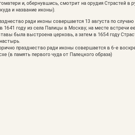
гоматери и, обернувшись, смотрит на орудия Страстей в р
ткуда и название иконы).
азднество ради иконы совершается 13 августа по случаю
 в 1641 году из села Палицы в Москву; на месте встречи е
ставы была выстроена церковь, а затем в 1654 году Стра
настырь.
орично празднество ради иконы совершается в 6-е воскр
схе (в память первого чуда от Палецкого образа)