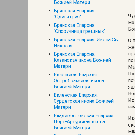
Божией Матери
Брянская Епархия.
Чу
"Одигитрия"
мо
Брянская Епархия.
Бо
"Споручница грешных"
Брянская Епархия. Икона Св.
О 
Николая
же
пр
Брянская Епархия.
Казанская икона Божией
по
Матери
Ма
По
Виленская Епархия.
по
Остробрамская икона
Божией Матери
яв
Но
Виленская Епархия.
Ис
Сурдегская икона Божией
на
Матери
Владивостокская Епархия.
Ик
Порт-Артурская икона
ок
Божией Матери
мл